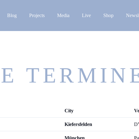
Blog
Projects
Media
Live
Shop
Newsle
VE TERMIN
City
V
Kiefersfelden
DY
München
Pa