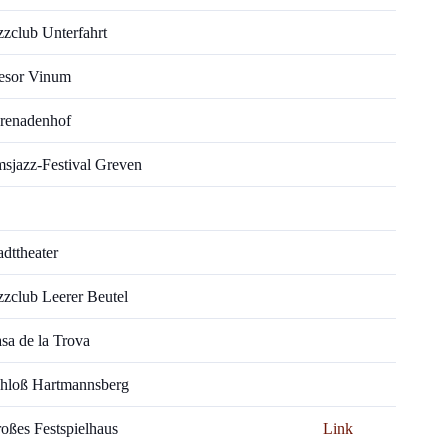
zzclub Unterfahrt
esor Vinum
renadenhof
sjazz-Festival Greven
adttheater
zzclub Leerer Beutel
sa de la Trova
hloß Hartmannsberg
oßes Festspielhaus
Link