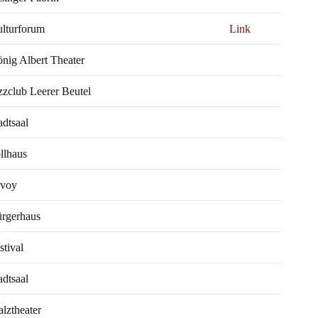
lturforum
Link
nig Albert Theater
zzclub Leerer Beutel
adtsaal
llhaus
voy
rgerhaus
stival
adtsaal
alztheater