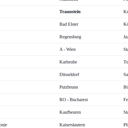
Traunstein
Ku
Bad Elster
Kö
Regensburg
Ja
A - Wien
St
Karlsruhe
To
Düsseldorf
Sa
Putzbrunn
Bü
RO - Bucharest
Fe
Kaufbeuren
St
onie
Kaiserslautern
Pf