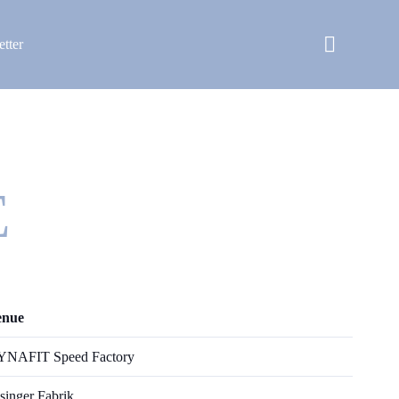
tter
E
enue
NAFIT Speed Factory
singer Fabrik