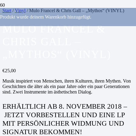
Start
/
Vinyl
/ Mulo Francel & Chris Gall – „Mythos“ (VINYL)
Produkt
wurde deinem Warenkorb hinzugefügt.
MULO FRANCEL &
CHRIS GALL –
„MYTHOS“ (VINYL)
€
25,00
Musik inspiriert von Menschen, ihren Kulturen, ihren Mythen. Von
Geschichten die älter als ein paar Jahre oder ein paar Generationen
sind. Zwei Instrumente im ästhetischen Dialog.
ERHÄLTLICH AB 8. NOVEMBER 2018 –
JETZT VORBESTELLEN UND EINE LP
MIT PERSÖNLICHER WIDMUNG UND
SIGNATUR BEKOMMEN!