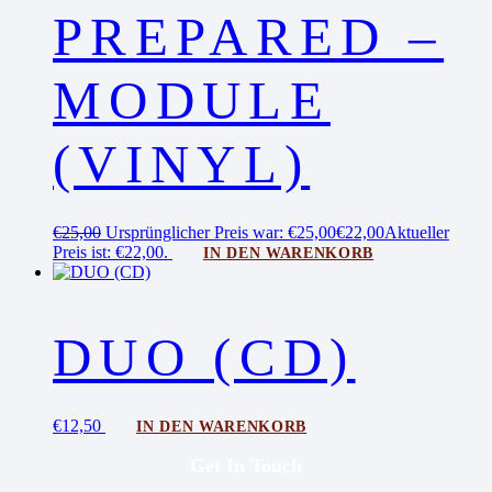
PREPARED –
MODULE
(VINYL)
€
25,00
Ursprünglicher Preis war: €25,00
€
22,00
Aktueller
Preis ist: €22,00.
IN DEN WARENKORB
DUO (CD)
€
12,50
IN DEN WARENKORB
Get In Touch