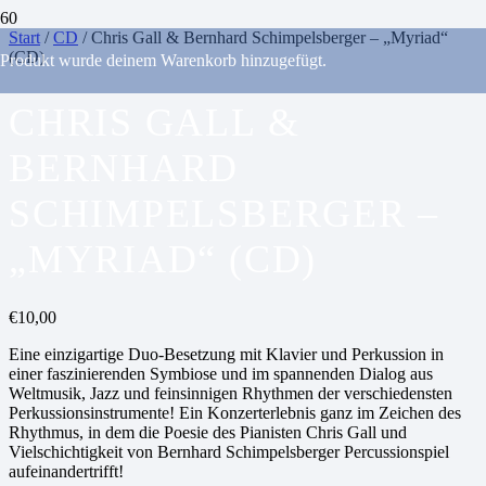
Start
/
CD
/ Chris Gall & Bernhard Schimpelsberger – „Myriad“
(CD)
Produkt
wurde deinem Warenkorb hinzugefügt.
CHRIS GALL &
BERNHARD
SCHIMPELSBERGER –
„MYRIAD“ (CD)
€
10,00
Eine einzigartige Duo-Besetzung mit Klavier und Perkussion in
einer faszinierenden Symbiose und im spannenden Dialog aus
Weltmusik, Jazz und feinsinnigen Rhythmen der verschiedensten
Perkussionsinstrumente! Ein Konzerterlebnis ganz im Zeichen des
Rhythmus, in dem die Poesie des Pianisten Chris Gall und
Vielschichtigkeit von Bernhard Schimpelsberger Percussionspiel
aufeinandertrifft!