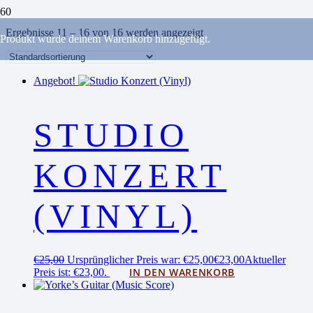
Ergebnisse 11 – 16 von 16 werden angezeigt
Produkt
wurde deinem Warenkorb hinzugefügt.
Angebot!
STUDIO
KONZERT
(VINYL)
€
25,00
Ursprünglicher Preis war: €25,00
€
23,00
Aktueller
IN DEN WARENKORB
Preis ist: €23,00.