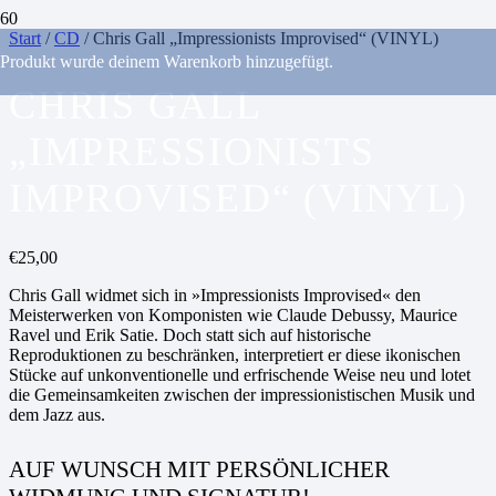
Start
/
CD
/ Chris Gall „Impressionists Improvised“ (VINYL)
Produkt
wurde deinem Warenkorb hinzugefügt.
CHRIS GALL
„IMPRESSIONISTS
IMPROVISED“ (VINYL)
€
25,00
Chris Gall widmet sich in »Impressionists Improvised« den
Meisterwerken von Komponisten wie Claude Debussy, Maurice
Ravel und Erik Satie. Doch statt sich auf historische
Reproduktionen zu beschränken, interpretiert er diese ikonischen
Stücke auf unkonventionelle und erfrischende Weise neu und lotet
die Gemeinsamkeiten zwischen der impressionistischen Musik und
dem Jazz aus.
AUF WUNSCH MIT PERSÖNLICHER